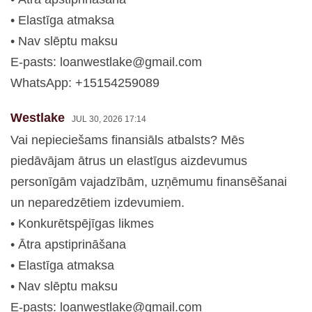
• Elastīga atmaksa
• Nav slēptu maksu
E-pasts:
loanwestlake@gmail.com
WhatsApp: +15154259089
Westlake
JUL 30, 2026 17:14
Vai nepieciešams finansiāls atbalsts? Mēs
piedāvājam ātrus un elastīgus aizdevumus
personīgām vajadzībām, uzņēmumu finansēšanai
un neparedzētiem izdevumiem.
• Konkurētspējīgas likmes
• Ātra apstiprināšana
• Elastīga atmaksa
• Nav slēptu maksu
E-pasts:
loanwestlake@gmail.com