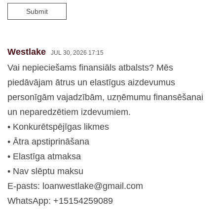
Submit
Westlake
JUL 30, 2026 17:15
Vai nepieciešams finansiāls atbalsts? Mēs
piedāvājam ātrus un elastīgus aizdevumus
personīgām vajadzībām, uzņēmumu finansēšanai
un neparedzētiem izdevumiem.
• Konkurētspējīgas likmes
• Ātra apstiprināšana
• Elastīga atmaksa
• Nav slēptu maksu
E-pasts:
loanwestlake@gmail.com
WhatsApp: +15154259089