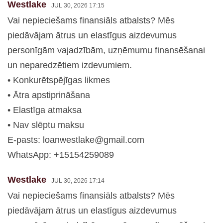
Westlake
JUL 30, 2026 17:15
Vai nepieciešams finansiāls atbalsts? Mēs
piedāvājam ātrus un elastīgus aizdevumus
personīgām vajadzībām, uzņēmumu finansēšanai
un neparedzētiem izdevumiem.
• Konkurētspējīgas likmes
• Ātra apstiprināšana
• Elastīga atmaksa
• Nav slēptu maksu
E-pasts:
loanwestlake@gmail.com
WhatsApp: +15154259089
Westlake
JUL 30, 2026 17:14
Vai nepieciešams finansiāls atbalsts? Mēs
piedāvājam ātrus un elastīgus aizdevumus