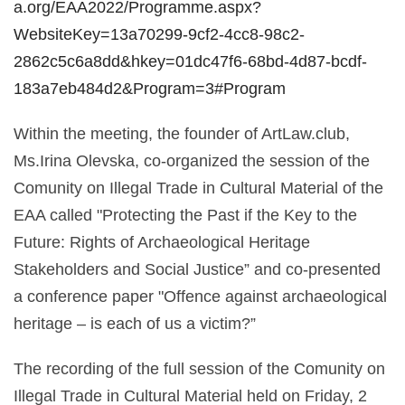
a.org/EAA2022/Programme.aspx?
WebsiteKey=13a70299-9cf2-4cc8-98c2-
2862c5c6a8dd&hkey=01dc47f6-68bd-4d87-bcdf-
183a7eb484d2&Program=3#Program
Within the meeting, the founder of ArtLaw.club,
Ms.Irina Olevska, co-organized the session of the
Comunity on Illegal Trade in Cultural Material of the
EAA called "Protecting the Past if the Key to the
Future: Rights of Archaeological Heritage
Stakeholders and Social Justice” and co-presented
a conference paper "Offence against archaeological
heritage – is each of us a victim?”
The recording of the full session of the Comunity on
Illegal Trade in Cultural Material held on Friday, 2