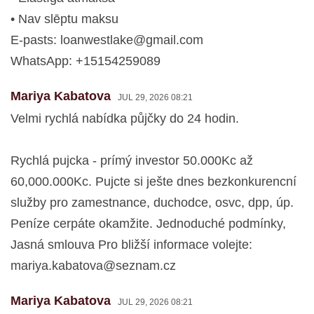
• Nav slēptu maksu
E-pasts:
loanwestlake@gmail.com
WhatsApp: +15154259089
Mariya Kabatova
JUL 29, 2026 08:21
Velmi rychlá nabídka půjčky do 24 hodin.
Rychlá pujcka - prímý investor 50.000Kc až
60,000.000Kc. Pujcte si ješte dnes bezkonkurencní
služby pro zamestnance, duchodce, osvc, dpp, úp.
Peníze cerpáte okamžite. Jednoduché podmínky,
Jasná smlouva Pro bližší informace volejte:
mariya.kabatova@seznam.cz
Mariya Kabatova
JUL 29, 2026 08:21