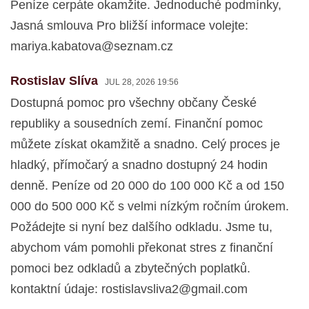
Peníze cerpáte okamžite. Jednoduché podmínky,
Jasná smlouva Pro bližší informace volejte:
mariya.kabatova@seznam.cz
Rostislav Slíva
JUL 28, 2026 19:56
Dostupná pomoc pro všechny občany České
republiky a sousedních zemí. Finanční pomoc
můžete získat okamžitě a snadno. Celý proces je
hladký, přímočarý a snadno dostupný 24 hodin
denně. Peníze od 20 000 do 100 000 Kč a od 150
000 do 500 000 Kč s velmi nízkým ročním úrokem.
Požádejte si nyní bez dalšího odkladu. Jsme tu,
abychom vám pomohli překonat stres z finanční
pomoci bez odkladů a zbytečných poplatků.
kontaktní údaje:
rostislavsliva2@gmail.com