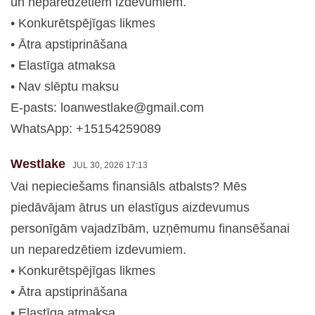
un neparedzētiem izdevumiem.
• Konkurētspējīgas likmes
• Ātra apstiprināšana
• Elastīga atmaksa
• Nav slēptu maksu
E-pasts:
loanwestlake@gmail.com
WhatsApp: +15154259089
Westlake
JUL 30, 2026 17:13
Vai nepieciešams finansiāls atbalsts? Mēs
piedāvājam ātrus un elastīgus aizdevumus
personīgām vajadzībām, uzņēmumu finansēšanai
un neparedzētiem izdevumiem.
• Konkurētspējīgas likmes
• Ātra apstiprināšana
• Elastīga atmaksa