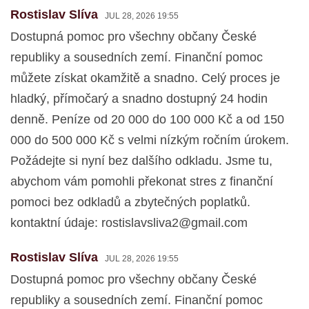
Rostislav Slíva
JUL 28, 2026 19:55
Dostupná pomoc pro všechny občany České
republiky a sousedních zemí. Finanční pomoc
můžete získat okamžitě a snadno. Celý proces je
hladký, přímočarý a snadno dostupný 24 hodin
denně. Peníze od 20 000 do 100 000 Kč a od 150
000 do 500 000 Kč s velmi nízkým ročním úrokem.
Požádejte si nyní bez dalšího odkladu. Jsme tu,
abychom vám pomohli překonat stres z finanční
pomoci bez odkladů a zbytečných poplatků.
kontaktní údaje:
rostislavsliva2@gmail.com
Rostislav Slíva
JUL 28, 2026 19:55
Dostupná pomoc pro všechny občany České
republiky a sousedních zemí. Finanční pomoc