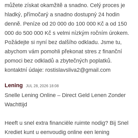
můžete získat okamžitě a snadno. Celý proces je
hladký, přímočarý a snadno dostupný 24 hodin
denně. Peníze od 20 000 do 100 000 Kč a od 150
000 do 500 000 Kč s velmi nízkým ročním úrokem.
Požádejte si nyní bez dalšího odkladu. Jsme tu,
abychom vám pomohli překonat stres z finanční
pomoci bez odkladů a zbytečných poplatků.
kontaktní údaje:
rostislavsliva2@gmail.com
Lening
JUL 28, 2026 18:08
Snelle Lening Online – Direct Geld Lenen Zonder
Wachttijd
Heeft u snel extra financiële ruimte nodig? Bij Snel
Krediet kunt u eenvoudig online een lening