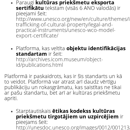
Paraugi
kultūras priekšmetu eksporta
sertifikātu
tekstam (visās 6 ANO valodās) ir
pieejami šeit:
http://www.unesco.org/new/en/culture/themes/ill
trafficking-of-cultural-property/legal-and-
practical-instruments/unesco-wco-model-
export-certificate/
Platforma, kas veltīta
objektu identifikācijas
standartam
ir šeit:
http://archives.icom.museum/object-
id/publications.html
Platformā ir paskaidrots, kas ir šis standarts un kā
to veidot. Platformā var atrast arī daudz vērtīgu
publikāciju un rokasgrāmatu, kas saistītas ne tikai
ar pašu standartu, bet arī ar kultūras priekšmetu
apriti.
Starptautiskais
ētikas kodekss kultūras
priekšmetu tirgotājiem un uzpircējiem
ir
pieejams šeit:
http://unesdoc.unesco.org/images/0012/00121