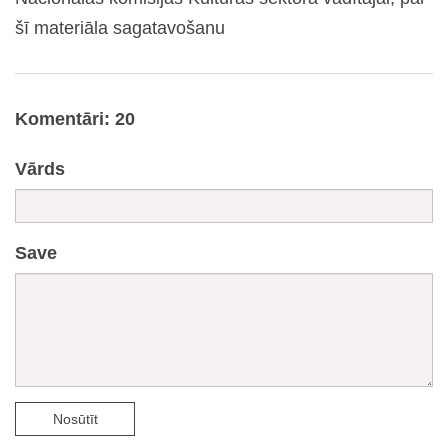
šī materiāla sagatavošanu
Komentāri: 20
Vārds
Save
Nosūtīt