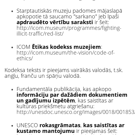
Starptautiskās muzeju padomes mājaslapā
apkopotie tā saucamo "sarkano" jeb īpaši
apdraudēto vērtību saraksti
ir šeit:
http://icom.museum/programmes/fighting-
illicit-traffic/red-list/
ICOM
Ētikas kodekss muzejiem
:
http://icom.museum/the-vision/code-of-
ethics/
Kodeksa teksts ir pieejams vairākās valodās, t.sk.
angļu, franču un spāņu valodā.
Fundamentāla publikācija, kas apkopo
informāciju par dažādiem dokumentiem
un gadījumu izpētēm
, kas saistītas ar
kultūras priekšmetu atgriešanu:
http://unesdoc.unesco.org/images/0018/001853
UNESCO
rokasgrāmatas
,
kas saistītas ar
kustamo mantojumu
ir pieejamas šeit: