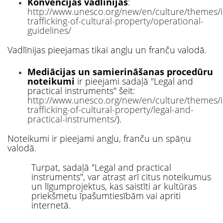
Konvencijas vadlīnijas
:
http://www.unesco.org/new/en/culture/themes/ill
trafficking-of-cultural-property/operational-
guidelines/
Vadlīnijas pieejamas tikai angļu un franču valodā.
Mediācijas un samierināšanas procedūru
noteikumi
ir pieejami sadaļā "Legal and
practical instruments" šeit:
http://www.unesco.org/new/en/culture/themes/ill
trafficking-of-cultural-property/legal-and-
practical-instruments/
).
Noteikumi ir pieejami angļu, franču un spāņu
valodā.
Turpat, sadaļā "Legal and practical
instruments", var atrast arī citus noteikumus
un līgumprojektus, kas saistīti ar kultūras
priekšmetu īpašumtiesībām vai apriti
internetā.