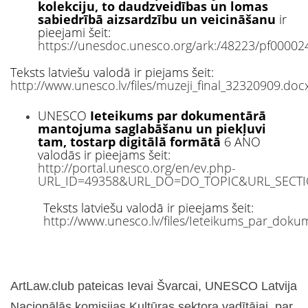
kolekciju, to daudzveidības un lomas
sabiedrībā aizsardzību un veicināšanu
ir
pieejami šeit:
https://unesdoc.unesco.org/ark:/48223/pf0000
Teksts latviešu valodā ir piejams šeit:
http://www.unesco.lv/files/muzeji_final_32320909.doc
UNESCO
Ieteikums par dokumentārā
mantojuma saglabāšanu un piekļuvi
tam, tostarp digitālā formātā
6 ANO
valodās ir pieejams šeit:
http://portal.unesco.org/en/ev.php-
URL_ID=49358&URL_DO=DO_TOPIC&URL_SECTI
Teksts latviešu valodā ir pieejams šeit:
http://www.unesco.lv/files/Ieteikums_par_dok
ArtLaw.club pateicas Ievai Švarcai, UNESCO Latvija
Nacionālās komisijas Kultūras sektora vadītājai, par