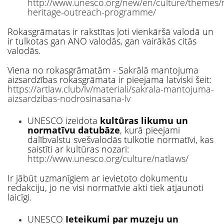
http://www.unesco.org/new/en/culture/theme
heritage-outreach-programme/
Rokasgrāmatas ir rakstītas ļoti vienkāršā valodā un
ir tulkotas gan ANO valodās, gan vairākās citās
valodās.
Viena no rokasgrāmatām - Sakrālā mantojuma
aizsardzības rokasgrāmata ir pieejama latviski šeit:
https://artlaw.club/lv/materiali/sakrala-mantojuma-
aizsardzibas-nodrosinasana-lv
UNESCO izeidota
kultūras likumu un
normatīvu datubāze
, kurā pieejami
dalībvalstu svešvalodās tulkotie normatīvi, kas
saistīti ar kultūras nozari:
http://www.unesco.org/culture/natlaws/
Ir jābūt uzmanīgiem ar ievietoto dokumentu
redakciju, jo ne visi normatīvie akti tiek atjaunoti
laicīgi.
UNESCO
Ieteikumi par muzeju un