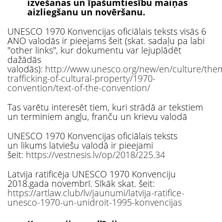
izvešanas un īpašumtiesību maiņas
aizliegšanu un novēršanu.
UNESCO 1970 Konvencijas oficiālais teksts visās 6
ANO valodās ir pieejams šeit (skat. sadaļu pa labi
"other links", kur dokumentu var lejuplādēt
dažādās
valodās):
http://www.unesco.org/new/en/culture/themes
trafficking-of-cultural-property/1970-
convention/text-of-the-convention/
Tas varētu interesēt tiem, kuri strādā ar tekstiem
un terminiem angļu, franču un krievu valodā
UNESCO 1970 Konvencijas oficiālais teksts
un likums latviešu valodā ir pieejami
šeit:
https://vestnesis.lv/op/2018/225.34
Latvija ratificēja UNESCO 1970 Konvenciju
2018.gada novembrī. Sīkāk skat. šeit:
https://artlaw.club/lv/jaunumi/latvija-ratifice-
unesco-1970-un-unidroit-1995-konvencijas