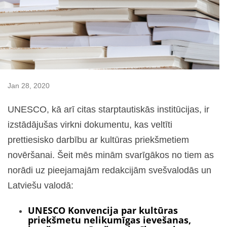
Jan 28, 2020
UNESCO, kā arī citas starptautiskās institūcijas, ir
izstādājušas virkni dokumentu, kas veltīti
prettiesisko darbību ar kultūras priekšmetiem
novēršanai. Šeit mēs minām svarīgākos no tiem as
norādi uz pieejamajām redakcijām svešvalodās un
Latviešu valodā:
UNESCO Konvencija par kultūras
priekšmetu nelikumīgas ievešanas,