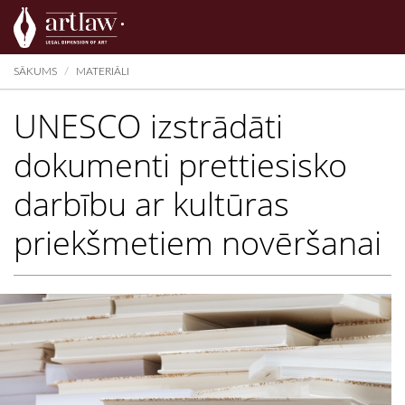
Summarize
SĀKUMS
MATERIĀLI
UNESCO izstrādāti
dokumenti prettiesisko
darbību ar kultūras
priekšmetiem novēršanai