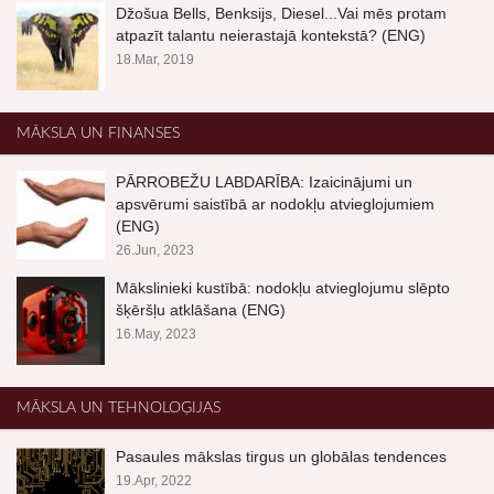
Džošua Bells, Benksijs, Diesel...Vai mēs protam
atpazīt talantu neierastajā kontekstā? (ENG)
18.Mar, 2019
MĀKSLA UN FINANSES
PĀRROBEŽU LABDARĪBA: Izaicinājumi un
apsvērumi saistībā ar nodokļu atvieglojumiem
(ENG)
26.Jun, 2023
Mākslinieki kustībā: nodokļu atvieglojumu slēpto
šķēršļu atklāšana (ENG)
16.May, 2023
MĀKSLA UN TEHNOLOĢIJAS
Pasaules mākslas tirgus un globālas tendences
19.Apr, 2022