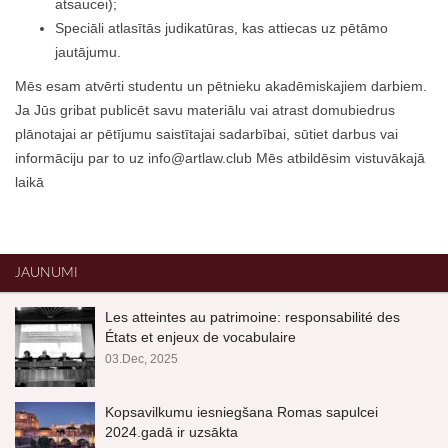
atsaucei);
Speciāli atlasītās judikatūras, kas attiecas uz pētāmo
jautājumu.
Mēs esam atvērti studentu un pētnieku akadēmiskajiem darbiem.
Ja Jūs gribat publicēt savu materiālu vai atrast domubiedrus
plānotajai ar pētījumu saistītajai sadarbībai, sūtiet darbus vai
informāciju par to uz
info@artlaw.club
Mēs atbildēsim vistuvākajā
laikā
JAUNUMI
Les atteintes au patrimoine: responsabilité des
États et enjeux de vocabulaire
03.Dec, 2025
Kopsavilkumu iesniegšana Romas sapulcei
2024.gadā ir uzsākta