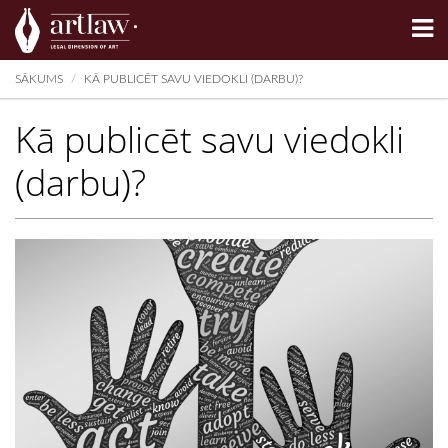
Summarize
SĀKUMS
KĀ PUBLICĒT SAVU VIEDOKLI (DARBU)?
Kā publicēt savu viedokli
(darbu)?