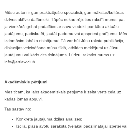
Mūsu autori ir gan praktizējošie specialisti, gan mākslas/kultūras
dzīves aktīvie dalībnieki. Tāpēc nekautrējieties rakstīt mums, pat
ja vienkārši gribat padalīties ar savu viedokli par kādu aktuālu
jautājumu, padiskutēt, jautāt padomu vai apspriest gadījumu. Mēs
izdomāsim labāko risinājumu! Tā var būt Jūsu raksta publikācija,
diskusijas veicināšana mūsu tīklā, atbildes meklējumi uz Jūsu
jautājumu vai kāds cits risinājums. Lūdzu, rakstiet mums uz
info@artlaw.club
Akadēmiskie pētījumi
Mēs ticam, ka labs akadēmiskais pētījums ir zelta vērts ceļā uz
kādas jomas apguvi.
Tas sastāv no:
Konkrēta jautājuma dziļas analīzes;
Izcila, plaša avotu saraksta (vēlākai padziļinātajai izpētei vai