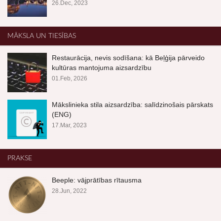
26.Dec, 2023
MĀKSLA UN TIESĪBAS
Restaurācija, nevis sodīšana: kā Beļģija pārveido
kultūras mantojuma aizsardzību
01.Feb, 2026
Mākslinieka stila aizsardzība: salīdzinošais pārskats
(ENG)
17.Mar, 2023
PRAKSE
Beeple: vājprātības rītausma
28.Jun, 2022