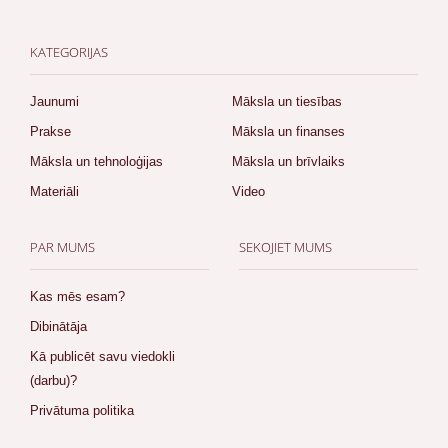
KATEGORIJAS
Jaunumi
Māksla un tiesības
Prakse
Māksla un finanses
Māksla un tehnoloģijas
Māksla un brīvlaiks
Materiāli
Video
PAR MUMS
SEKOJIET MUMS
Kas mēs esam?
Dibinātāja
Kā publicēt savu viedokli
(darbu)?
Privātuma politika