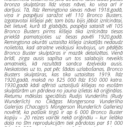
bronza skulptūras līdz viņas nāvei, ko viņa arī ir
darījusi. Tā, līdz Remingtona sievas nāvei 1918.gadā,
viņa ir paspējusi saražot vēl 110 Bronco Busters.
Izgatavotai klišejai pēc tam būtu bijis jābūt iznīcinātai,
bet lietuvē, kurā tā glabājās, paspēja sataisīt vēl 105
Bronco Busters pirms klišeja tika iznīcināta tiesas
priekšā pamatojoties uz tiesas pavēli 1920.gadā.
Remingtona akurāti uztaisīta
klišeja
izskatījās nedaudz
nolietota, kad atraitne veidojusi kovbojus, un pēdējās
Bronco Buster skulptūras ir mazāk detalizētas. Vienā
brīdī, zirga ausis saplīsa un tos salabojis neveikls
amatnieks, kā rezultātā sanāca ēzeļveida ausis.
Neskatoties uz to, pat pēc šādas uzlabošanas, Bronco
Busters skulptūras, kas tika uztaisītas 1919. līdz
1920.gadā, maksā no $25 000 līdz $50 000 katra.
1930.gadā kādi afēristi uztaisījuši
klišejas
no esošām
skulptūrām un pārdeva no jauna izlietas kā oriģinālas.
Rietumu mākslas speciālists Rudijs Vunderlihs (Rudy
Wunderlich) no Čikāgas Mongersona Vunderliha
Galerijas (Chacago’s Mongerson Wunderlich Galleries)
novērtē, ka pašlaik tirgū ir ap 6 000 Bronco Buster
kopiju – 20 reizes vairāk nekā oriģinālu – kur lielāka
daļa no šīm reprodukcijām tiek pārdotas par $1 000