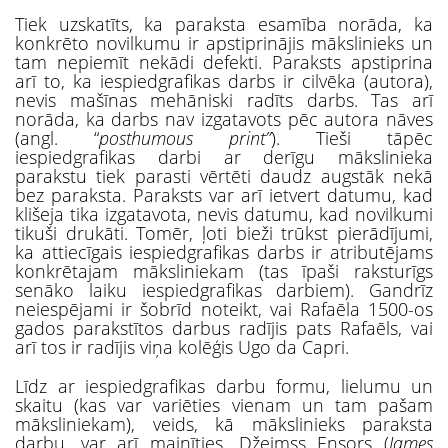
Tiek uzskatīts, ka paraksta esamība norāda, ka
konkrēto novilkumu ir apstiprinājis mākslinieks un
tam nepiemīt nekādi defekti. Paraksts apstiprina
arī to, ka iespiedgrafikas darbs ir cilvēka (autora),
nevis mašīnas mehāniski radīts darbs. Tas arī
norāda, ka darbs nav izgatavots pēc autora nāves
(angl. “
posthumous print”
). Tieši tāpēc
iespiedgrafikas darbi ar derīgu mākslinieka
parakstu tiek parasti vērtēti daudz augstāk nekā
bez paraksta. Paraksts var arī ietvert datumu, kad
klišeja tika izgatavota, nevis datumu, kad novilkumi
tikuši drukāti. Tomēr, ļoti bieži trūkst pierādījumi,
ka attiecīgais iespiedgrafikas darbs ir atributējams
konkrētajam māksliniekam (tas īpaši raksturīgs
senāko laiku iespiedgrafikas darbiem). Gandrīz
neiespējami ir šobrīd noteikt, vai Rafaēla 1500-os
gados parakstītos darbus radījis pats Rafaēls, vai
arī tos ir radījis viņa kolēģis Ugo da Capri.
Līdz ar iespiedgrafikas darbu formu, lielumu un
skaitu (kas var variēties vienam un tam pašam
māksliniekam), veids, kā mākslinieks paraksta
darbu, var arī mainīties. Džeimss Ensors (
James