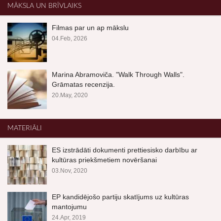
MĀKSLA UN BRĪVLAIKS
Filmas par un ap mākslu
04.Feb, 2026
Marina Abramoviča. "Walk Through Walls".
Grāmatas recenzija.
20.May, 2020
MATERIĀLI
ES izstrādāti dokumenti prettiesisko darbību ar
kultūras priekšmetiem novēršanai
03.Nov, 2020
EP kandidējošo partiju skatījums uz kultūras
mantojumu
24.Apr, 2019