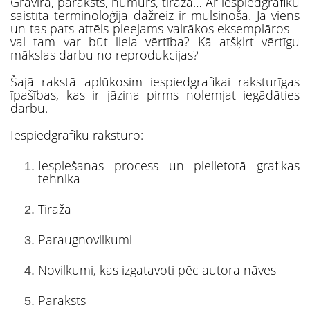
Gravīra, paraksts, numurs, tirāža… Ar iespiedgrafiku
saistīta terminoloģija dažreiz ir mulsinoša. Ja viens
un tas pats attēls pieejams vairākos eksemplāros –
vai tam var būt liela vērtība? Kā atšķirt vērtīgu
mākslas darbu no reprodukcijas?
Šajā rakstā aplūkosim iespiedgrafikai raksturīgas
īpašības, kas ir jāzina pirms nolemjat iegādāties
darbu.
Iespiedgrafiku raksturo:
Iespiešanas process un pielietotā grafikas
tehnika
Tirāža
Paraugnovilkumi
Novilkumi, kas izgatavoti pēc autora nāves
Paraksts