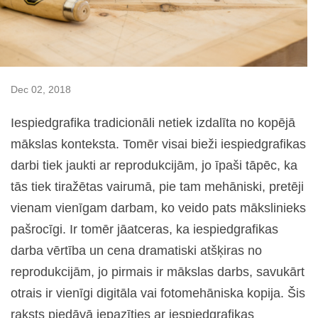
Dec 02, 2018
Iespiedgrafika tradicionāli netiek izdalīta no kopējā
mākslas konteksta. Tomēr visai bieži iespiedgrafikas
darbi tiek jaukti ar reprodukcijām, jo īpaši tāpēc, ka
tās tiek tiražētas vairumā, pie tam mehāniski, pretēji
vienam vienīgam darbam, ko veido pats mākslinieks
pašrocīgi. Ir tomēr jāatceras, ka iespiedgrafikas
darba vērtība un cena dramatiski atšķiras no
reprodukcijām, jo pirmais ir mākslas darbs, savukārt
otrais ir vienīgi digitāla vai fotomehāniska kopija. Šis
raksts piedāvā iepazīties ar iespiedgrafikas