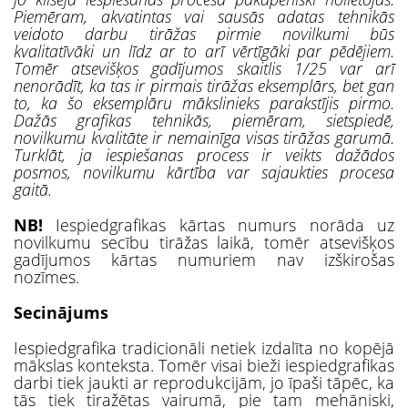
Piemēram, akvatintas vai sausās adatas tehnikās
veidoto darbu tirāžas pirmie novilkumi būs
kvalitatīvāki un līdz ar to arī vērtīgāki par pēdējiem.
Tomēr atsevišķos gadījumos skaitlis 1/25 var arī
nenorādīt, ka tas ir pirmais tirāžas eksemplārs, bet gan
to, ka šo eksemplāru mākslinieks parakstījis pirmo.
Dažās grafikas tehnikās, piemēram, sietspiedē,
novilkumu kvalitāte ir nemainīga visas tirāžas garumā.
Turklāt, ja iespiešanas process ir veikts dažādos
posmos, novilkumu kārtība var sajaukties procesa
gaitā.
NB!
Iespiedgrafikas kārtas numurs norāda uz
novilkumu secību tirāžas laikā, tomēr atsevišķos
gadījumos kārtas numuriem nav izškirošas
nozīmes.
Secinājums
Iespiedgrafika tradicionāli netiek izdalīta no kopējā
mākslas konteksta. Tomēr visai bieži iespiedgrafikas
darbi tiek jaukti ar reprodukcijām, jo īpaši tāpēc, ka
tās tiek tiražētas vairumā, pie tam mehāniski,