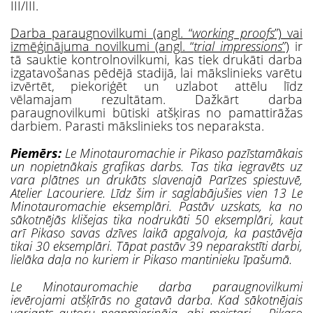
III/III.
Darba paraugnovilkumi (angl. “
working proofs
”) vai
izmēģinājuma novilkumi (angl. “
trial impressions
”)
ir
tā sauktie kontrolnovilkumi, kas tiek drukāti darba
izgatavošanas pēdējā stadijā, lai mākslinieks varētu
izvērtēt, piekoriģēt un uzlabot attēlu līdz
vēlamajam rezultātam. Dažkārt darba
paraugnovilkumi būtiski atšķiras no pamattirāžas
darbiem. Parasti mākslinieks tos neparaksta.
Piemērs:
Le Minotauromachie ir Pikaso pazīstamākais
un nopietnākais grafikas darbs. Tas tika iegravēts uz
vara plātnes un drukāts slavenajā Parīzes spiestuvē,
Atelier Lacouriere. Līdz šim ir saglabājušies vien 13 Le
Minotauromachie eksemplāri. Pastāv uzskats, ka no
sākotnējās klišejas tika nodrukāt
i
50
eksemplāri, kaut
arī Pikaso savas dzīves laikā apgalvoja, ka pastāvēja
tikai 30 eksemplāri. Tāpat pastāv 39 neparakstīti darbi,
lielāka daļa no kuriem ir Pikaso mantinieku īpašumā.
Le Minotauromachie darba paraugnovilkumi
ievērojami atšķīrās no gatavā darba. Kad sākotnējais
variants autoru neapmierināja, abi meistari – Pikaso