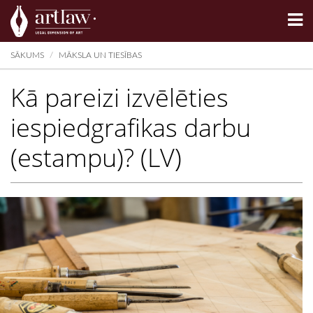
Summarize
SĀKUMS
MĀKSLA UN TIESĪBAS
Kā pareizi izvēlēties
iespiedgrafikas darbu
(estampu)? (LV)