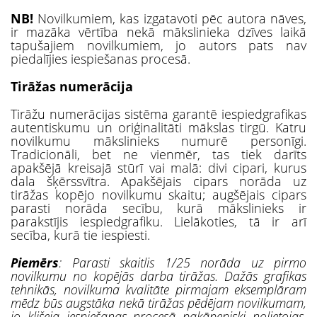
NB!
Novilkumiem, kas izgatavoti pēc autora nāves,
ir mazāka vērtība nekā mākslinieka dzīves laikā
tapušajiem novilkumiem, jo autors pats nav
piedalījies iespiešanas procesā.
Tirāžas numerācija
Tirāžu numerācijas sistēma garantē iespiedgrafikas
autentiskumu un oriģinalitāti mākslas tirgū. Katru
novilkumu mākslinieks numurē personīgi.
Tradicionāli, bet ne vienmēr, tas tiek darīts
apakšējā kreisajā stūrī vai malā: divi cipari, kurus
dala šķērssvītra. Apakšējais cipars norāda uz
tirāžas kopējo novilkumu skaitu; augšējais cipars
parasti norāda secību, kurā mākslinieks ir
parakstījis iespiedgrafiku. Lielākoties, tā ir arī
secība, kurā tie iespiesti.
Piemērs
: Parasti skaitlis 1/25 norāda uz pirmo
novilkumu no kopējās darba tirāžas. Dažās grafikas
tehnikās, novilkuma kvalitāte pirmajam eksemplāram
mēdz būs augstāka nekā tirāžas pēdējam novilkumam,
jo klišeja iespiešanas procesā pakāpeniski nolietojas.