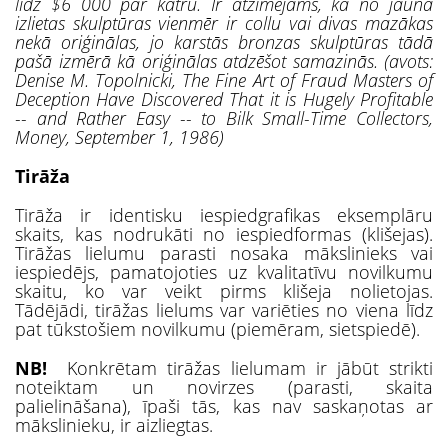
līdz $6 000 par katru. Ir atzīmējams, ka no jauna
izlietas skulptūras vienmēr ir collu vai divas mazākas
nekā oriģinālas, jo karstās bronzas skulptūras tādā
pašā izmērā kā oriģinālas atdzēšot samazinās. (avots:
Denise M. Topolnicki, The Fine Art of Fraud Masters of
Deception Have Discovered That it is Hugely Profitable
-- and Rather Easy -- to Bilk Small-Time Collectors,
Money, September 1, 1986
)
Tirāža
Tirāža ir identisku iespiedgrafikas eksemplāru
skaits, kas nodrukāti no iespiedformas (klišejas).
Tirāžas lielumu parasti nosaka mākslinieks vai
iespiedējs, pamatojoties uz kvalitatīvu novilkumu
skaitu, ko var veikt pirms klišeja nolietojas.
Tādējādi, tirāžas lielums var variēties no viena līdz
pat tūkstošiem novilkumu (piemēram, sietspiedē).
NB!
Konkrētam tirāžas lielumam ir jābūt strikti
noteiktam un novirzes (parasti, skaita
palielināšana), īpaši tās, kas nav saskaņotas ar
mākslinieku, ir aizliegtas.