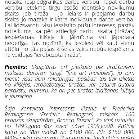
nosaka iespiedgrafikas darba vērtību. Tāpat darba
vērtību ietekmē tirgū esošo identisko novilkumu
skaits, jeb tirāža – jo lielāks ir pieejamo darbu
skaits, jo mazāka ir katra individuālā darba vērtība.
Lai līdzsvarotu visu iesaistīto pušu intereses, pastāv
noteikums, ka pēc attiecīgā darbu skaita (tirāžas)
iespiešanas klišeja ir jāiznīcina vai jāpadara
nederīga. Tas nozīmē, ka iespiest vēl kaut vienu
attēlu no tās pašas klišejas vairs nebūs iespējams.
Tā veidojas “ierobežotā tirāža”.
Piemērs:
Skulptūras arī pieskaita pie tiražētajiem
mākslas darbiem (angl. “fine art multiples”), jo tām
piemīt visas tiem raksturīgas īpašības: tās tiek izlietas
no klišejas, ierobežotajās tirāžās, var saturēt autora
parakstu, numuru, kā arī pēc tirāžas izlaišanas klišeja
ir jāiznīcina.
Šajā kontekstā interesants liktenis ir Frederika
Remingtona (Frederic Remington) taisītām 160
bronzas skulptūrām „Bronco Buster”, ko viņš uztaisījis
no 1895.gada līdz savai nāvei 1909.gadā. Pašlaik
katra no tām maksā no $100 000 līdz $150 000.
Mākslinieka testaments ļāva atraitnei taisīt tādas pašas