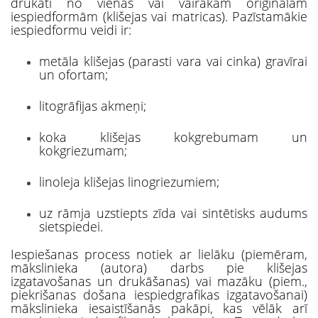
drukāti no vienas vai vairākām oriģinālām
iespiedformām (klišejas vai matricas). Pazīstamākie
iespiedformu veidi ir:
metāla klišejas (parasti vara vai cinka) gravīrai
un ofortam;
litogrāfijas akmeņi;
koka klišejas kokgrebumam un
kokgriezumam;
linoleja klišejas linogriezumiem;
uz rāmja uzstiepts zīda vai sintētisks audums
sietspiedei.
Iespiešanas process notiek ar lielāku (piemēram,
mākslinieka (autora) darbs pie klišejas
izgatavošanas un drukāšanas) vai mazāku (piem.,
piekrišanas došana iespiedgrafikas izgatavošanai)
mākslinieka iesaistīšanās pakāpi, kas vēlāk arī