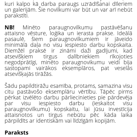
kuri kalpo kā darba paraugs uzrādīšanai dīleriem
un galerijām. Šie novilkumi var būt un var arī nebūt
parakstīti.
NB!
Minēto paraugnovilkumu pastāvēšanu
attaisno vēsture, loģika un ierasta prakse. Ideālā
pasaulē, šiem paraugnovilkumiem ir jāveido
minimālā daļa no visu iespiesto darbu kopskaita.
Diemžēl praksē ir zināmi daži gadījumi, kad
atsevišķiem tirgus dalībniekiem rīkojoties
negodprātīgi, minēto paraugnovikumu veidi bija
sastopami vairākos eksemplāros, pat veselās
atsevišķajās tirāžās.
Šādu papildtirāžu esamība, protams, samazina visu
citu pastāvošo eksemplāru vērtību. Tāpēc pirms
pērkat izvēlēto darbu pārliecinieties pie pārdevēja
par visu iespiesto darbu (ieskaitot visu
paraugnovilkumu) kopskaitu, lai jūsu investīcija
attaisnotos un tirgus nebūtu pēc kāda laika
pārpildīts ar identiskām vai līdzīgām kopijām.
Paraksts