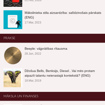
01.Feb, 2026
Mākslinieka stila aizsardzība: salīdzinošais pārskats
(ENG)
17.Mar, 2023
PRAKSE
Beeple: vājprātības rītausma
28.Jun, 2022
Džošua Bells, Benksijs, Diesel...Vai mēs protam
atpazīt talantu neierastajā kontekstā? (ENG)
18.Mar, 2019
MĀKSLA UN FINANSES