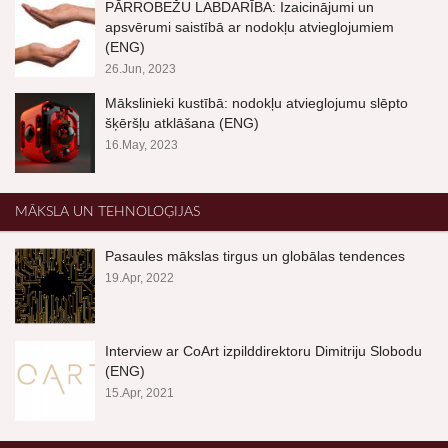
PĀRROBEŽU LABDARĪBA: Izaicinājumi un
apsvērumi saistībā ar nodokļu atvieglojumiem
(ENG)
26.Jun, 2023
Mākslinieki kustībā: nodokļu atvieglojumu slēpto
šķēršļu atklāšana (ENG)
16.May, 2023
MĀKSLA UN TEHNOLOĢIJAS
Pasaules mākslas tirgus un globālas tendences
19.Apr, 2022
Interview ar CoArt izpilddirektoru Dimitriju Slobodu
(ENG)
15.Apr, 2021