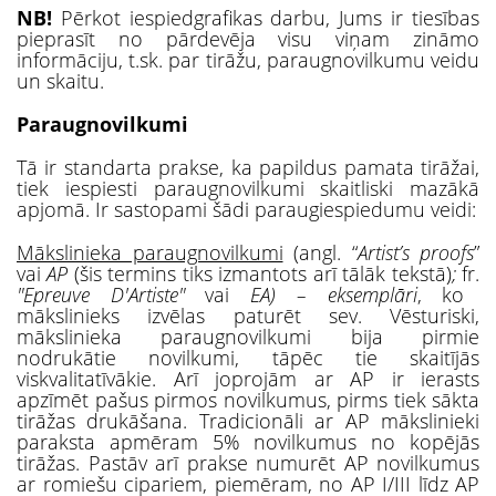
NB!
Pērkot iespiedgrafikas darbu, Jums ir tiesības
pieprasīt no pārdevēja visu viņam zināmo
informāciju, t.sk. par tirāžu, paraugnovilkumu veidu
un skaitu.
Paraugnovilkumi
Tā ir standarta prakse, ka papildus pamata tirāžai,
tiek iespiesti paraugnovilkumi skaitliski mazākā
apjomā. Ir sastopami šādi paraugiespiedumu veidi:
Mākslinieka paraugnovilkumi
(angl. “
Artist’s proofs
”
vai
AP
(šis termins tiks izmantots arī tālāk tekstā)
;
fr.
"Epreuve D'Artiste"
vai
EA) – eksemplāri
, ko
mākslinieks izvēlas paturēt sev. Vēsturiski,
mākslinieka paraugnovilkumi bija pirmie
nodrukātie novilkumi, tāpēc tie skaitījās
viskvalitatīvākie. Arī joprojām ar AP ir ierasts
apzīmēt pašus pirmos novilkumus, pirms tiek sākta
tirāžas drukāšana. Tradicionāli ar AP mākslinieki
paraksta apmēram 5% novilkumus no kopējās
tirāžas. Pastāv arī prakse numurēt AP novilkumus
ar romiešu cipariem, piemēram, no AP I/III līdz AP