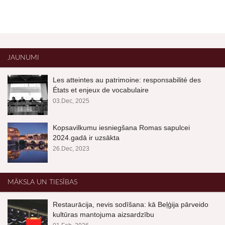
JAUNUMI
Les atteintes au patrimoine: responsabilité des
États et enjeux de vocabulaire
03.Dec, 2025
Kopsavilkumu iesniegšana Romas sapulcei
2024.gadā ir uzsākta
26.Dec, 2023
MĀKSLA UN TIESĪBAS
Restaurācija, nevis sodīšana: kā Beļģija pārveido
kultūras mantojuma aizsardzību