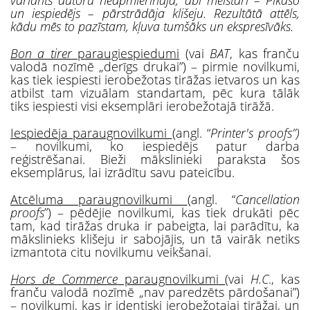
un iespiedējs – pārstrādāja klišeju. Rezultātā attēls,
kādu mēs to pazīstam, kļuva tumšāks un ekspresīvāks.
Bon a tirer
paraugiespiedumi
(vai
BAT
, kas franču
valodā nozīmē „derīgs drukai”) – pirmie novilkumi,
kas tiek iespiesti ierobežotas tirāžas ietvaros un kas
atbilst tam vizuālam standartam, pēc kura tālāk
tiks iespiesti visi eksemplāri ierobežotajā tirāžā.
Iespiedēja paraugnovilkumi
(angl. “
Printer's proofs”)
– novilkumi, ko iespiedējs patur darba
reģistrēšanai. Bieži mākslinieki paraksta šos
eksemplārus, lai izrādītu savu pateicību.
Atcēluma paraugnovilkumi
(angl. “
Cancellation
proofs
”) – pēdējie novilkumi, kas tiek drukāti pēc
tam, kad tirāžas druka ir pabeigta, lai parādītu, ka
mākslinieks klišeju ir sabojājis, un tā vairāk netiks
izmantota citu novilkumu veikšanai.
Hors de Commerce
paraugnovilkumi
(vai
H.C
., kas
franču valodā nozīmē „nav paredzēts pārdošanai”)
– novilkumi, kas ir identiski ierobežotajai tirāžai, un