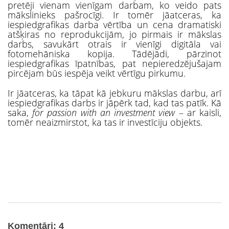
pretēji vienam vienīgam darbam, ko veido pats
mākslinieks pašrocīgi. Ir tomēr jāatceras, ka
iespiedgrafikas darba vērtība un cena dramatiski
atšķiras no reprodukcijām, jo pirmais ir mākslas
darbs, savukārt otrais ir vienīgi digitāla vai
fotomehāniska kopija. Tādējādi, pārzinot
iespiedgrafikas īpatnības, pat nepieredzējušajam
pircējam būs iespēja veikt vērtīgu pirkumu.
Ir jāatceras, ka tāpat kā jebkuru mākslas darbu, arī
iespiedgrafikas darbs ir jāpērk tad, kad tas patīk. Kā
saka,
for passion with an investment view
– ar kaisli,
tomēr neaizmirstot, ka tas ir investīciju objekts.
Komentāri: 4