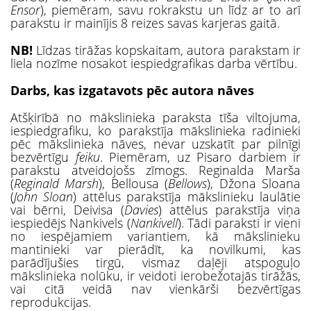
Ensor
), piemēram, savu rokrakstu un līdz ar to arī
parakstu ir mainījis 8 reizes savas karjeras gaitā.
NB!
Līdzas tirāžas kopskaitam, autora parakstam ir
liela nozīme nosakot iespiedgrafikas darba vērtību.
Darbs, kas izgatavots pēc autora nāves
Atšķirībā no mākslinieka paraksta tīša viltojuma,
iespiedgrafiku, ko parakstīja mākslinieka radinieki
pēc mākslinieka nāves, nevar uzskatīt par pilnīgi
bezvērtīgu
feiku
. Piemēram, uz Pisaro darbiem ir
parakstu atveidojošs zīmogs. Reginalda Marša
(
Reginald Marsh
), Bellousa (
Bellows
), Džona Sloana
(
John Sloan
) attēlus parakstīja mākslinieku laulātie
vai bērni, Deivisa (
Davies
) attēlus parakstīja viņa
iespiedējs Nankivels (
Nankivell
). Tādi paraksti ir vieni
no iespējamiem variantiem, kā mākslinieku
mantinieki var pierādīt, ka novilkumi, kas
parādījušies tirgū, vismaz daļēji atspoguļo
mākslinieka nolūku, ir veidoti ierobežotajās tirāžās,
vai citā veidā nav vienkārši bezvērtīgas
reprodukcijas.