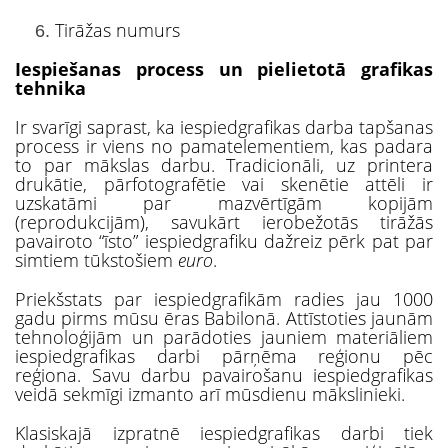
Tirāžas numurs
Iespiešanas process un pielietotā grafikas
tehnika
Ir svarīgi saprast, ka iespiedgrafikas darba tapšanas
process ir viens no pamatelementiem, kas padara
to par mākslas darbu. Tradicionāli, uz printera
drukātie, pārfotografētie vai skenētie attēli ir
uzskatāmi par mazvērtīgām kopijām
(reprodukcijām), savukārt ierobežotās tirāžās
pavairoto “īsto” iespiedgrafiku dažreiz pērk pat par
simtiem tūkstošiem
euro
.
Priekšstats par iespiedgrafikām radies jau 1000
gadu pirms mūsu ēras Babilonā. Attīstoties jaunām
tehnoloģijām un parādoties jauniem materiāliem
iespiedgrafikas darbi pārņēma reģionu pēc
reģiona. Savu darbu pavairošanu iespiedgrafikas
veidā sekmīgi izmanto arī mūsdienu mākslinieki.
Klasiskajā izpratnē iespiedgrafikas darbi tiek