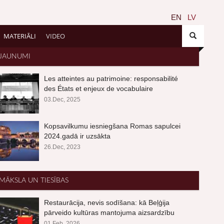
EN
LV
MATERIĀLI
VIDEO
JAUNUMI
Les atteintes au patrimoine: responsabilité
des États et enjeux de vocabulaire
03.Dec, 2025
Kopsavilkumu iesniegšana Romas sapulcei
2024.gadā ir uzsākta
26.Dec, 2023
MĀKSLA UN TIESĪBAS
Restaurācija, nevis sodīšana: kā Beļģija
pārveido kultūras mantojuma aizsardzību
01.Feb, 2026