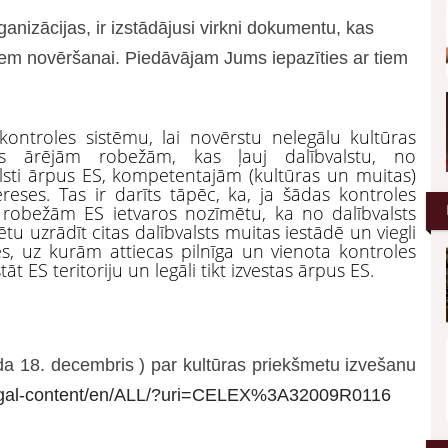
ganizācijas, ir izstādājusi virkni dokumentu, kas
etiem novēršanai. Piedāvājam Jums iepazīties ar tiem
 kontroles sistēmu, lai novērstu nelegālu kultūras
as ārējām robežām, kas ļauj dalībvalstu, no
alsti ārpus ES, kompetentajām (kultūras un muitas)
reses. Tas ir darīts tāpēc, ka, ja šādas kontroles
 robežām ES ietvaros nozīmētu, ka no dalībvalsts
u uzrādīt citas dalībvalsts muitas iestādē un viegli
ces, uz kurām attiecas pilnīga un vienota kontroles
t ES teritoriju un legāli tikt izvestas ārpus ES.
 18. decembris ) par kultūras priekšmetu izvešanu
/legal-content/en/ALL/?uri=CELEX%3A32009R0116