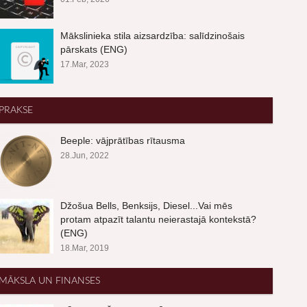
Mākslinieka stila aizsardzība: salīdzinošais
pārskats (ENG)
17.Mar, 2023
PRAKSE
Beeple: vājprātības rītausma
28.Jun, 2022
Džošua Bells, Benksijs, Diesel...Vai mēs
protam atpazīt talantu neierastajā kontekstā?
(ENG)
18.Mar, 2019
MĀKSLA UN FINANSES