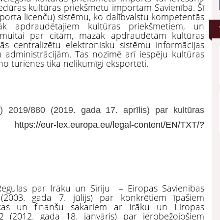
ocedūras kultūras priekšmetu importam Savienībā. Šī
porta licenču) sistēmu, ko dalībvalstu kompetentās
irāk apdraudētajiem kultūras priekšmetiem, un
 muitai par citām, mazāk apdraudētām kultūras
ās centralizētu elektronisku sistēmu informācijas
 administrācijām. Tas nozīmē arī iespēju kultūras
 no turienes tika nelikumīgi eksportēti.
2019/880 (2019. gada 17. aprīlis) par kultūras
u -
https://eur-lex.europa.eu/legal-content/EN/TXT/?
Regulas par Irāku un Sīriju – Eiropas Savienības
2003. gada 7. jūlijs) par konkrētiem īpašiem
kas un finanšu sakariem ar Irāku un Eiropas
 (2012. gada 18. janvāris) par ierobežojošiem