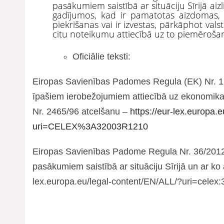
pasākumiem saistībā ar situāciju Sīrijā aiz
gadījumos, kad ir pamatotas aizdomas, k
piekrišanas vai ir izvestas, pārkāphot vals
citu noteikumu attiecībā uz to piemēroša
Oficiālie teksti:
Eiropas Savienības Padomes Regula (EK) Nr. 121
īpašiem ierobežojumiem attiecībā uz ekonomika
Nr. 2465/96 atcelšanu –
https://eur-lex.europa.
uri=CELEX%3A32003R1210
Eiropas Savienības Padome Regula Nr. 36/2012 
pasākumiem saistībā ar situāciju Sīrijā un ar ko
lex.europa.eu/legal-content/EN/ALL/?uri=cele