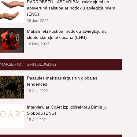
PĀRROBEŽU LABDARĪBA: Izaicinājumi un
apsvērumi saistībā ar nodokļu atvieglojumiem
(ENG)
26.Jun, 2023
Mākslinieki kustībā: nodokļu atvieglojumu
slēpto šķēršļu atklāšana (ENG)
16.May, 2023
MĀKSLA UN TEHNOLOĢIJAS
Pasaules mākslas tirgus un globālas
tendences
19.Apr, 2022
Interview ar CoArt izpilddirektoru Dimitriju
Slobodu (ENG)
15.Apr, 2021