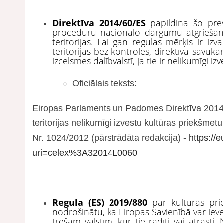
Direktīva 2014/60/ES
papildina šo pre
procedūru nacionālo dārgumu atgriešanai,
teritorijas. Lai gan regulas mērķis ir i
teritorijas bez kontroles, direktīva savu
izcelsmes dalībvalstī, ja tie ir nelikumīgi izv
Oficiālais teksts:
Eiropas Parlaments un Padomes Direktīva 2014/
teritorijas nelikumīgi izvestu kultūras priekšme
Nr. 1024/2012 (pārstrādāta redakcija) -
https://
uri=celex%3A32014L0060
Regula (ES) 2019/880
par kultūras pri
nodrošinātu, ka Eiropas Savienībā var ieves
trešām valstīm, kur tie radīti vai atrasti