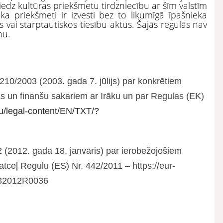
liedz kultūras priekšmetu tirdzniecību ar šīm valstīm
a priekšmeti ir izvesti bez to likumīgā īpašnieka
ts vai starptautiskos tiesību aktus. Šajās regulās nav
nu.
0/2003 (2003. gada 7. jūlijs) par konkrētiem
s un finanšu sakariem ar Irāku un par Regulas (EK)
eu/legal-content/EN/TXT/?
(2012. gada 18. janvāris) par ierobežojošiem
 atceļ Regulu (ES) Nr. 442/2011 – https://eur-
x:32012R0036