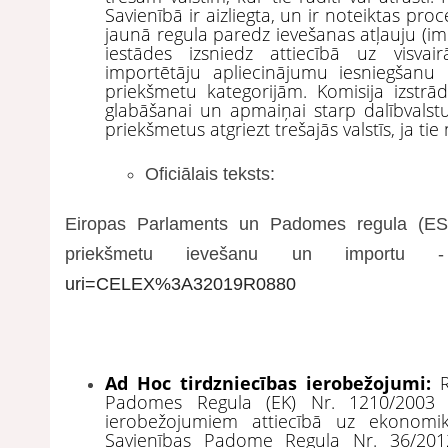
Savienībā ir aizliegta, un ir noteiktas pr
jaunā regula paredz ievešanas atļauju (im
iestādes izsniedz attiecībā uz visva
importētāju apliecinājumu iesniegšanu
priekšmetu kategorijām. Komisija izstrād
glabāšanai un apmaiņai starp dalībvalstu
priekšmetus atgriezt trešajās valstīs, ja tie
Oficiālais teksts:
Eiropas Parlaments un Padomes regula (ES) 
priekšmetu ievešanu un import
uri=CELEX%3A32019R0880
Ad Hoc tirdzniecības ierobežojumi:
Padomes Regula (EK) Nr. 1210/2003 (
ierobežojumiem attiecībā uz ekonomi
Savienības Padome Regula Nr. 36/2012