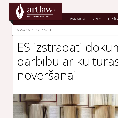
Summarize
PAR MUMS
ZIŅAS
TIESĪB
SĀKUMS
MATERIĀLI
ES izstrādāti doku
darbību ar kultūr
novēršanai