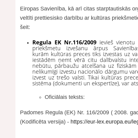
Eiropas Savienība, kā arī citas starptautiskās or
veltīti prettiesisko darbību ar kultūras priekšm
šeit:
Regula EK Nr.116/2009
ievieš vienotu
priekšmetu izvešanu ārpus Savienīb
kurām kultūras preces tiks izvestas uz v
iestādēm ņemt vērā citu dalībvalstu inte
nebūtu, pārbaužu atcelšana uz fiziskām
nelikumīgi izvestu nacionālo dārgumu varēt
izvest uz trešo valsti. Tikai kultūras pre
sistēma (dokumenti un ekspertīze), var atstā
Oficiālais teksts:
Padomes Regula (EK) Nr. 116/2009 ( 2008. gada
(Kodificēta versija) -
https://eur-lex.europa.eu