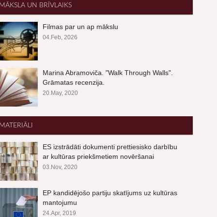
MĀKSLA UN BRĪVLAIKS
Filmas par un ap mākslu
04.Feb, 2026
Marina Abramoviča. "Walk Through Walls".
Grāmatas recenzija.
20.May, 2020
MATERIĀLI
ES izstrādāti dokumenti prettiesisko darbību
ar kultūras priekšmetiem novēršanai
03.Nov, 2020
EP kandidējošo partiju skatījums uz kultūras
mantojumu
24.Apr, 2019