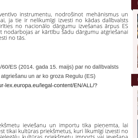
ventīvo instrumentu, nodrošinot mehānismus un
 ja tie ir nelikumīgi izvesti no kādas dalībvalsts
zvairīties no nacionālo dārgumu izvešanas ārpus ES
kārt nodarbojas ar kārtību šādu dārgumu atgriešanai
esti no tās.
60/ES (2014. gada 15. maijs) par no dalībvalsts
tu atgriešanu un ar ko groza Regulu (ES)
eur-lex.europa.eu/legal-content/EN/ALL/?
ekšmetu ieviešanu un importu tika pieņemta, lai
t tikai kultūras priekšmetus, kuri likumīgi izvesti no
. Nelegālu kultūras priekšmetu imports vai ievešana