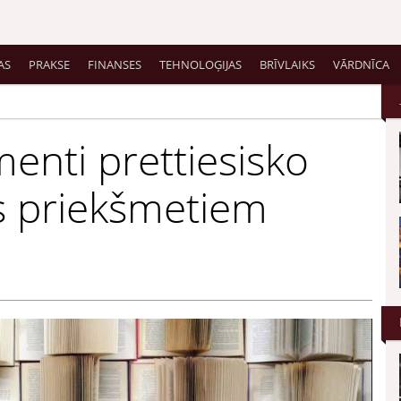
AS
PRAKSE
FINANSES
TEHNOLOĢIJAS
BRĪVLAIKS
VĀRDNĪCA
menti prettiesisko
as priekšmetiem