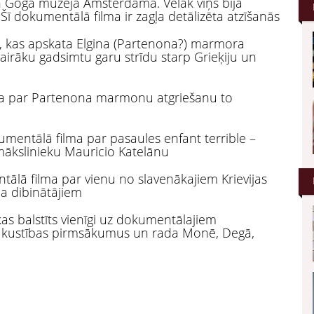
n Goga muzeja Amsterdamā. Vēlāk viņš bija
 Šī dokumentālā filma ir zagļa detālizēta atzīšanās
a, kas apskata Elgina (Partenona?) marmora
irāku gadsimtu garu strīdu starp Grieķiju un
lma par Partenona marmonu atgriešanu to
mentālā filma par pasaules enfant terrible –
mākslinieku Mauricio Katelānu
ālā filma par vienu no slavenākajiem Krievijas
na dibinātājiem
kas balstīts vienīgi uz dokumentālajiem
a kustības pirmsākumus un rada Monē, Degā,