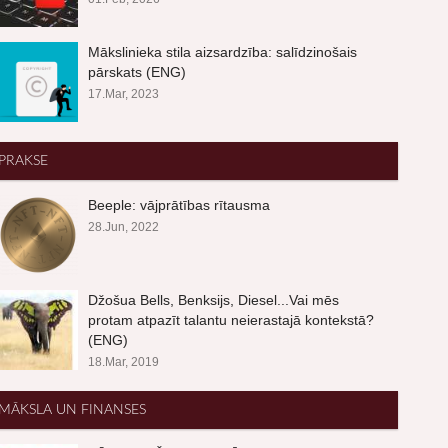
Mākslinieka stila aizsardzība: salīdzinošais
pārskats (ENG)
17.Mar, 2023
PRAKSE
Beeple: vājprātības rītausma
28.Jun, 2022
Džošua Bells, Benksijs, Diesel...Vai mēs
protam atpazīt talantu neierastajā kontekstā?
(ENG)
18.Mar, 2019
MĀKSLA UN FINANSES