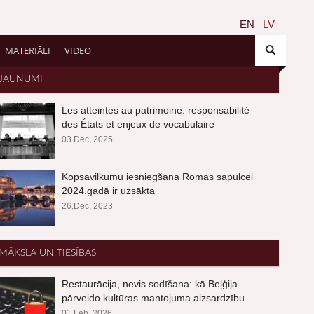
EN
LV
MATERIĀLI
VIDEO
JAUNUMI
Les atteintes au patrimoine: responsabilité
des États et enjeux de vocabulaire
03.Dec, 2025
Kopsavilkumu iesniegšana Romas sapulcei
2024.gadā ir uzsākta
26.Dec, 2023
MĀKSLA UN TIESĪBAS
Restaurācija, nevis sodīšana: kā Beļģija
pārveido kultūras mantojuma aizsardzību
01.Feb, 2026