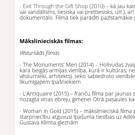
-
Exit Through the Gift Shop (2010)
– kā jau kat
vai vandālisms, tiesiska vai prettiesisks, utt.), a
dokumentālo. Filmā tiek parādīti pazīstamākie g
Mākslinieciskās filmas:
Vēsturiskās filmas
- The Monuments’ Men (2014) – Holivudas zvaig
kara beigās armijas vienība, kurā ir kultūras, ne
vēsturnieki, arhitekts), seko sabiedroto vienīb
likumīgajiem īpašniekiem
- L'Antiquaire (2015) – franču filma par jaunas 
nozagta viņas ebreju ģimenei Otrā pasaules kar
- Woman in Gold (2015) – mākslinieciskā filma p
starpniecību atguvusi īpašuma tiesības uz Ade
Gustava Klimta gleznām