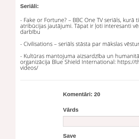
Seriāli:
- Fake or Fortune? – BBC One TV seriāls, kurā t
atribūcijas jautājumi. Tāpat ir ļoti interesanti 
darbību
- Civilisations – seriāls stāsta par mākslas vē
- Kultūras mantojuma aizsardzība un humanitār
organizācija Blue Shield International: https:
videos/
Komentāri: 20
Vārds
Save