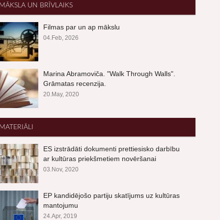
MĀKSLA UN BRĪVLAIKS
Filmas par un ap mākslu
04.Feb, 2026
Marina Abramoviča. "Walk Through Walls".
Grāmatas recenzija.
20.May, 2020
MATERIĀLI
ES izstrādāti dokumenti prettiesisko darbību
ar kultūras priekšmetiem novēršanai
03.Nov, 2020
EP kandidējošo partiju skatījums uz kultūras
mantojumu
24.Apr, 2019