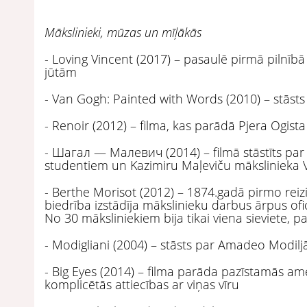
Mākslinieki, mūzas un mīļākās
- Loving Vincent (2017) – pasaulē pirmā pilnībā
jūtām
- Van Gogh: Painted with Words (2010) – stāst
- Renoir (2012) – filma, kas parādā Pjera Ogis
- Шагал — Малевич (2014) – filmā stāstīts par 
studentiem un Kazimiru Maļeviču mākslinieka 
- Berthe Morisot (2012) – 1874.gadā pirmo reiz
biedrība izstādīja mākslinieku darbus ārpus ofi
No 30 māksliniekiem bija tikai viena sieviete, par
- Modigliani (2004) – stāsts par Amadeo Modilj
- Big Eyes (2014) – filma parāda pazīstamās am
komplicētās attiecības ar viņas vīru