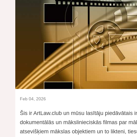
Feb 04, 2026
Šis ir ArtLaw.club un mūsu lasītāju piedāvātais i
dokumentālās un mākslinieciskās filmas par māk
atsevišķiem mākslas objektiem un to likteni, ti