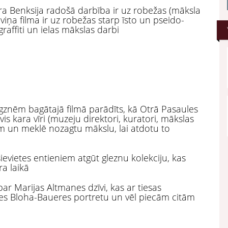
ra Benksija radošā darbība ir uz robežas (māksla
rī viņa filma ir uz robežas starp īsto un pseido-
raffiti un ielas mākslas darbi
znēm bagātajā filmā parādīts, kā Otrā Pasaules
vis kara vīri (muzeju direktori, kuratori, mākslas
ām un meklē nozagtu mākslu, lai atdotu to
sievietes entieniem atgūt gleznu kolekciju, kas
a laikā
ar Marijas Altmanes dzīvi, kas ar tiesas
les Bloha-Baueres portretu un vēl piecām citām