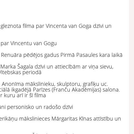
 gleznota filma par Vincenta van Goga dzīvi un
s par Vincentu van Gogu
ta Renuāra pēdējos gadus Pirmā Pasaules kara laikā
Marka Šagala dzīvi un attiecībām ar viņa sievu,
Vitebskas periodā
i Anonīma mākslinieku, skulptoru, grafiķu uc.
ciālā ikgadējā Parīzes (Franču Akadēmijas) salona.
 kuru arī ir šī filma
āni personisko un radošo dzīvi
erikāņu mākslinieces Mārgaritas Kīnas attīstību un