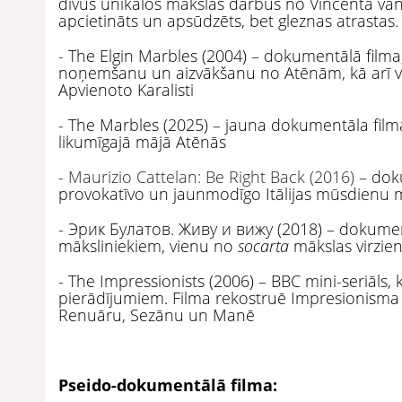
divus unikālos mākslas darbus no Vincenta va
apcietināts un apsūdzēts, bet gleznas atrastas.
- The Elgin Marbles (2004) – dokumentālā film
noņemšanu un aizvākšanu no Atēnām, kā arī va
Apvienoto Karalisti
- The Marbles (2025) – jauna dokumentāla fi
likumīgajā mājā Atēnās
-
Maurizio Cattelan: Be Right Back (2016)
– doku
provokatīvo un jaunmodīgo Itālijas mūsdienu 
- Эрик Булатов. Живу и вижу (2018) – dokument
māksliniekiem, vienu no
socarta
mākslas virzie
- The Impressionists (2006) – BBC mini-seriāls, 
pierādījumiem. Filma rekostruē Impresionism
Renuāru, Sezānu un Manē
Pseido-dokumentālā filma: