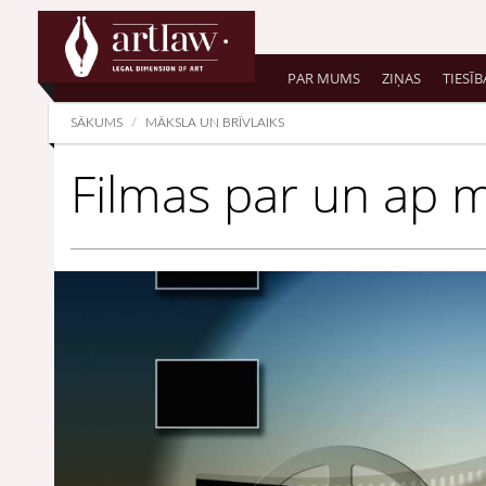
Summarize
PAR MUMS
ZIŅAS
TIESĪB
SĀKUMS
MĀKSLA UN BRĪVLAIKS
Filmas par un ap 