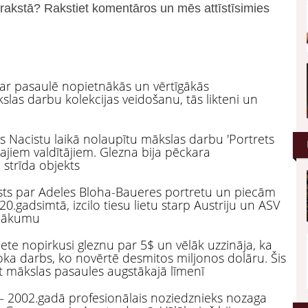
arakstā? Rakstiet komentāros un mēs attīstīsimies
par pasaulē nopietnākās un vērtīgākās
as darbu kolekcijas veidošanu, tās likteni un
les Nacistu laikā nolaupītu mākslas darbu 'Portrets
skajiem valdītājiem. Glezna bija pēckara
 strīda objekts
stāsts par Adeles Bloha-Baueres portretu un piecām
20.gadsimtā, izcilo tiesu lietu starp Austriju un ASV
iznākumu
iete nopirkusi gleznu par 5$ un vēlāk uzzināja, ka
ka darbs, ko novērtē desmitos miljonos dolāru. Šis
kt mākslas pasaules augstākajā līmenī
– 2002.gadā profesionālais noziedznieks nozaga