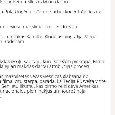
ts par Egona Šīles dzīvi un darbu
da Pola Gogēna dzīvi un darbu, kocentrējoties uz
jām sieviešu māksliniecēm – Frīdu Kalo
 un mīļākās Kamillas Klodēlas biogrāfija. Vienā
, gan Rodēnam
slas izsoļu vadītāju, kuru sarežģīti piekrāpa. Filma
 daļēji arī mākslas darbu attribūcijas procesu
stās mazpilsētas vecās viesnīcas glābšanā no
ā filma, citu starpā, parāda, kā Tedija Rūzvelta vizīte
enlietu likumu, kas pirmo reizi deva Amerikas
ot nacionālos pieminekļus un nodrošināja
u