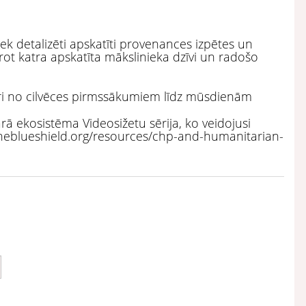
iek detalizēti apskatīti provenances izpētes un
vērot katra apskatīta mākslinieka dzīvi un radošo
sturi no cilvēces pirmssākumiem līdz mūsdienām
ā ekosistēma Videosižetu sērija, ko veidojusi
//theblueshield.org/resources/chp-and-humanitarian-