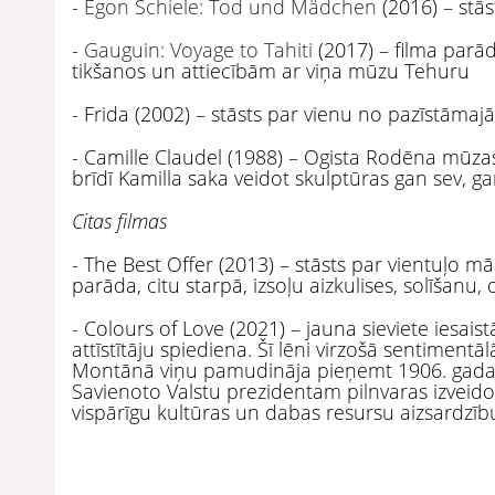
-
Egon Schiele: Tod und Mädchen
(2016) – stās
-
Gauguin: Voyage to Tahiti
(2017) – filma parā
tikšanos un attiecībām ar viņa mūzu Tehuru
- Frida (2002) – stāsts par vienu no pazīstāma
- Camille Claudel (1988) – Ogista Rodēna mūzas
brīdī Kamilla saka veidot skulptūras gan sev
Citas filmas
- The Best Offer (2013) – stāsts par vientuļo māk
parāda, citu starpā, izsoļu aizkulises, solīšanu,
- Colours of Love (2021) – jauna sieviete iesai
attīstītāju spiediena. Šī lēni virzošā sentimentāl
Montānā viņu pamudināja pieņemt 1906. gada S
Savienoto Valstu prezidentam pilnvaras izveid
vispārīgu kultūras un dabas resursu aizsardzīb