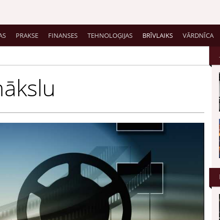
AS
PRAKSE
FINANSES
TEHNOLOĢIJAS
BRĪVLAIKS
VĀRDNĪCA
mākslu