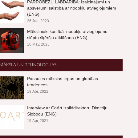
PĀRROBEŽU LABDARĪBA: Izaicinājumi un
apsvērumi saistībā ar nodokļu atvieglojumiem
(ENG)
26.Jun, 2023
Mākslinieki kustībā: nodokļu atvieglojumu
slēpto šķēršļu atklāšana (ENG)
16.May, 2023
MĀKSLA UN TEHNOLOĢIJAS
Pasaules mākslas tirgus un globālas
tendences
19.Apr, 2022
Interview ar CoArt izpilddirektoru Dimitriju
Slobodu (ENG)
15.Apr, 2021