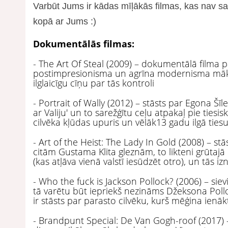
Varbūt Jums ir kādas mīļākās filmas, kas nav s
kopā ar Jums :)
Dokumentālās filmas:
- The Art Of Steal (2009) – dokumentālā filma 
postimpresionisma un agrīna modernisma māksl
ilglaicīgu cīņu par tās kontroli
- Portrait of Wally (2012) – stāsts par Egona Šī
ar Valiju' un to sarežģītu ceļu atpakaļ pie tiesi
cilvēka kļūdas upuris un vēlāk13 gadu ilgā tiesu
- Art of the Heist: The Lady In Gold (2008) – 
citām Gustama Klita gleznām, to likteni grūtajā 
(kas atļāva vienā valstī iesūdzēt otro), un tās 
- Who the fuck is Jackson Pollock? (2006) – siev
tā varētu būt iepriekš nezināms Džeksona Pollo
ir stāsts par parasto cilvēku, kurš mēģina ienā
- Brandpunt Special: De Van Gogh-roof (2017) 