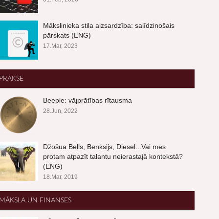
Mākslinieka stila aizsardzība: salīdzinošais
pārskats (ENG)
17.Mar, 2023
PRAKSE
Beeple: vājprātības rītausma
28.Jun, 2022
Džošua Bells, Benksijs, Diesel...Vai mēs
protam atpazīt talantu neierastajā kontekstā?
(ENG)
18.Mar, 2019
MĀKSLA UN FINANSES