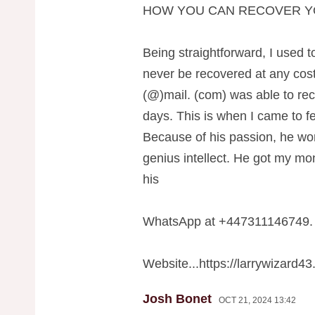
HOW YOU CAN RECOVER Y
Being straightforward, I used t
never be recovered at any cost
(@)mail. (com) was able to re
days. This is when I came to fe
Because of his passion, he wo
genius intellect. He got my m
his
WhatsApp at +447311146749.
Website...https://larrywizard43
Josh Bonet
OCT 21, 2024 13:42