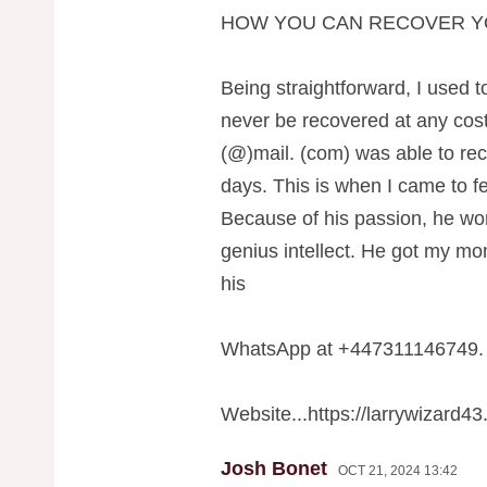
HOW YOU CAN RECOVER Y
Being straightforward, I used t
never be recovered at any cost
(@)mail. (com) was able to re
days. This is when I came to fe
Because of his passion, he wo
genius intellect. He got my m
his
WhatsApp at +447311146749.
Website...https://larrywizard43
Josh Bonet
OCT 21, 2024 13:42