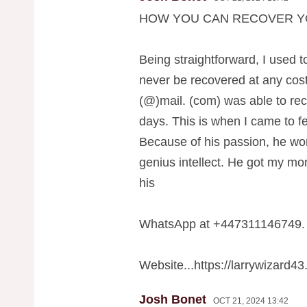
HOW YOU CAN RECOVER Y
Being straightforward, I used t
never be recovered at any cost
(@)mail. (com) was able to re
days. This is when I came to fe
Because of his passion, he wo
genius intellect. He got my m
his
WhatsApp at +447311146749.
Website...https://larrywizard43
Josh Bonet
OCT 21, 2024 13:42