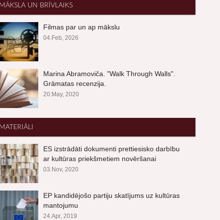
MĀKSLA UN BRĪVLAIKS
Filmas par un ap mākslu
04.Feb, 2026
Marina Abramoviča. "Walk Through Walls".
Grāmatas recenzija.
20.May, 2020
MATERIĀLI
ES izstrādāti dokumenti prettiesisko darbību
ar kultūras priekšmetiem novēršanai
03.Nov, 2020
EP kandidējošo partiju skatījums uz kultūras
mantojumu
24.Apr, 2019