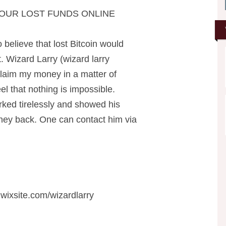
OUR LOST FUNDS ONLINE
o believe that lost Bitcoin would
. Wizard Larry (wizard larry
claim my money in a matter of
el that nothing is impossible.
rked tirelessly and showed his
oney back. One can contact him via
.wixsite.com/wizardlarry