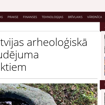
AS
PRAKSE
FINANSES
TEHNOLOĢIJAS
BRĪVLAIKS
VĀRDNĪCA
tvijas arheoloģiskā
udējuma
ektiem