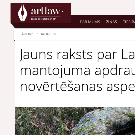
Summarize
PAR MUMS
ZIŅAS
TIESĪB
SĀKUMS
JAUNUMI
Jauns raksts par La
mantojuma apdra
novērtēšanas asp