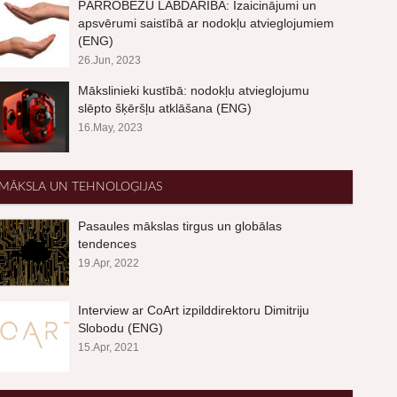
PĀRROBEŽU LABDARĪBA: Izaicinājumi un
apsvērumi saistībā ar nodokļu atvieglojumiem
(ENG)
26.Jun, 2023
Mākslinieki kustībā: nodokļu atvieglojumu
slēpto šķēršļu atklāšana (ENG)
16.May, 2023
MĀKSLA UN TEHNOLOĢIJAS
Pasaules mākslas tirgus un globālas
tendences
19.Apr, 2022
Interview ar CoArt izpilddirektoru Dimitriju
Slobodu (ENG)
15.Apr, 2021