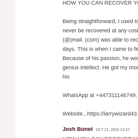
HOW YOU CAN RECOVER Y
Being straightforward, I used t
never be recovered at any cost
(@)mail. (com) was able to re
days. This is when I came to fe
Because of his passion, he wo
genius intellect. He got my m
his
WhatsApp at +447311146749.
Website...https://larrywizard43
Josh Bonet
OCT 21, 2024 13:42