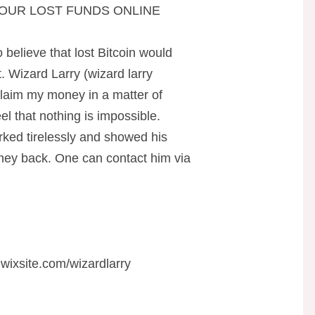
OUR LOST FUNDS ONLINE
o believe that lost Bitcoin would
. Wizard Larry (wizard larry
claim my money in a matter of
el that nothing is impossible.
rked tirelessly and showed his
oney back. One can contact him via
.wixsite.com/wizardlarry