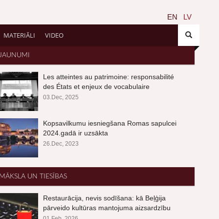
EN
LV
MATERIĀLI
VIDEO
JAUNUMI
Les atteintes au patrimoine: responsabilité
des États et enjeux de vocabulaire
03.Dec, 2025
Kopsavilkumu iesniegšana Romas sapulcei
2024.gadā ir uzsākta
26.Dec, 2023
MĀKSLA UN TIESĪBAS
Restaurācija, nevis sodīšana: kā Beļģija
pārveido kultūras mantojuma aizsardzību
01.Feb, 2026