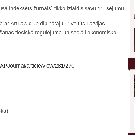
sā indeksēts žurnāls) tikko izlaidis savu 11. sējumu.
ar ArtLaw.club dibinātāju, ir veltīts Latvijas
anas tiesiskā regulējuma un sociāli ekonomisko
p/APJournal/article/view/281/270
ska)