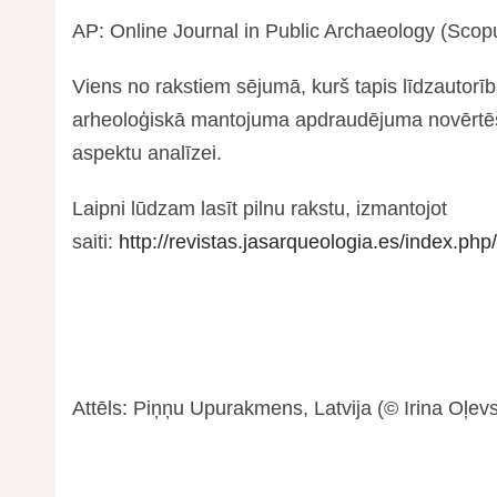
AP: Online Journal in Public Archaeology (Scopu
Viens no rakstiem sējumā, kurš tapis līdzautorībā 
arheoloģiskā mantojuma apdraudējuma novērtēš
aspektu analīzei.
Laipni lūdzam lasīt pilnu rakstu, izmantojot
saiti:
http://revistas.jasarqueologia.es/index.ph
Attēls: Piņņu Upurakmens, Latvija (© Irina Oļev