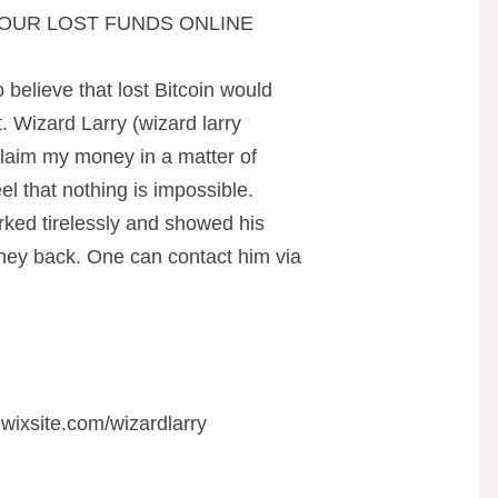
OUR LOST FUNDS ONLINE
o believe that lost Bitcoin would
. Wizard Larry (wizard larry
claim my money in a matter of
el that nothing is impossible.
rked tirelessly and showed his
oney back. One can contact him via
.wixsite.com/wizardlarry